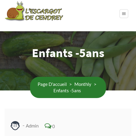
Enfants -5ans
Page D'accueil
>
Monthly
>
Enfants -5ans
Admin
0